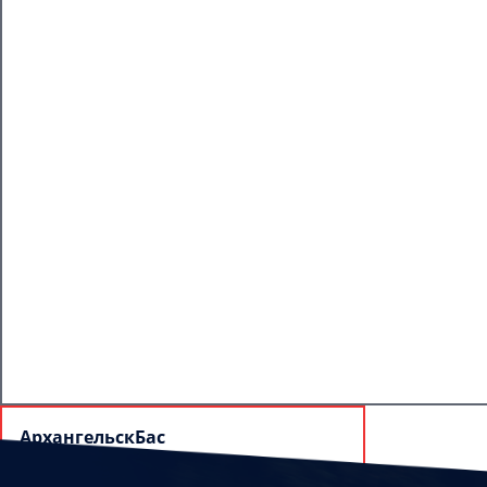
АрхангельскБас
163020, г. Архангельск, ул. Маяковского,