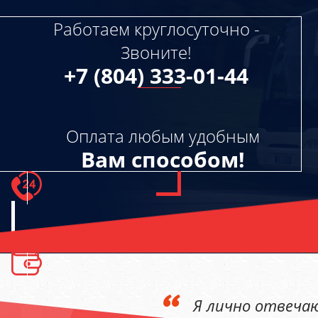
14
+7 (804) 333-01-44
Работаем круглосуточно -
manager@arhangelskbus.ru
Звоните!
+7 (804) 333-01-44
Оплата любым удобным
Вам способом!
Я лично отвечаю