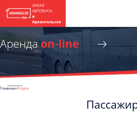
ЗАКАЗ
АВТОБУСА
в
Архангельске
Аренда
on-line
Главная
Услуги
Пассажир