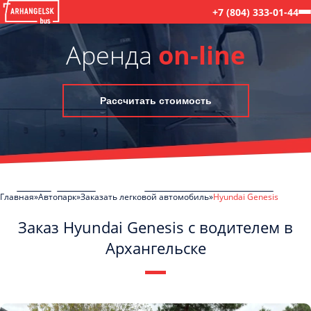
+7 (804) 333-01-44
Аренда
on-line
Рассчитать стоимость
Главная
Автопарк
Заказать легковой автомобиль
Hyundai Genesis
Заказ Hyundai Genesis с водителем в
Архангельске
C
Политикой конфиденциальности
ознакомлен(а), даю согласие на
обработку моих Персональных данных