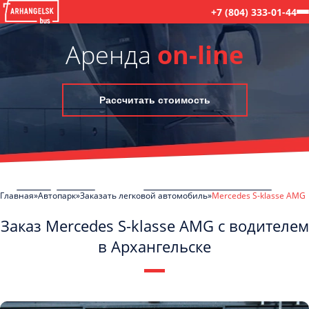
+7 (804) 333-01-44
Аренда
on-line
Рассчитать стоимость
Главная
Автопарк
Заказать легковой автомобиль
Mercedes S-klasse AMG
Заказ Mercedes S-klasse AMG с водителем
в Архангельске
C
Политикой конфиденциальности
ознакомлен(а), даю согласие на
обработку моих Персональных данных