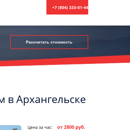
+7 (804) 333-01-44
Рассчитать стоимость
ем в Архангельске
от 2800 руб.
Цена за час: