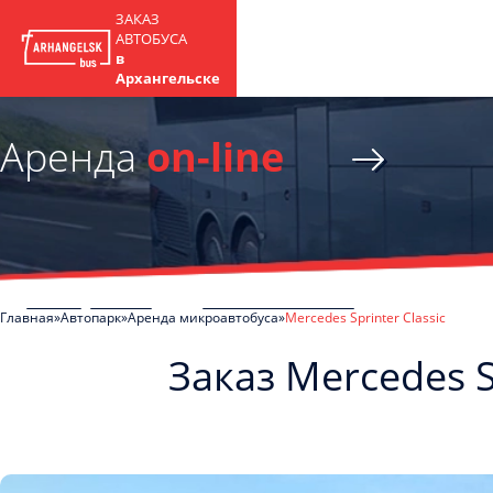
ЗАКАЗ
АВТОБУСА
в
Архангельске
Аренда
on-line
Главная
Автопарк
Аренда микроавтобуса
Mercedes Sprinter Classic
Заказ Mercedes S