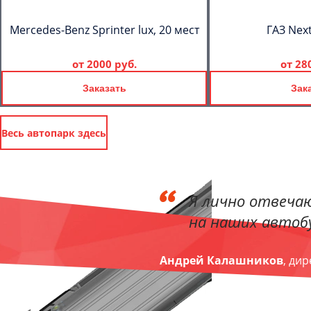
Mercedes-Benz Sprinter lux, 20 мест
ГАЗ Next
от
2000 руб.
от
28
Заказать
Зак
Весь автопарк здесь
Я лично отвечаю
на наших автобу
Андрей Калашников
, ди