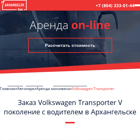
+7 (804) 333-01-44
Аренда
on-line
Рассчитать стоимость
Главная
Автопарк
Аренда минивэна
Volkswagen Transporter
Заказ Volkswagen Transporter V
поколение с водителем в Архангельске
C
Политикой конфиденциальности
ознакомлен(а), даю согласие на
обработку моих Персональных данных