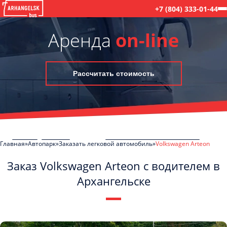
+7 (804) 333-01-44
Аренда
on-line
Рассчитать стоимость
Главная
Автопарк
Заказать легковой автомобиль
Volkswagen Arteon
Заказ Volkswagen Arteon с водителем в
Архангельске
C
Политикой конфиденциальности
ознакомлен(а), даю согласие на
обработку моих Персональных данных