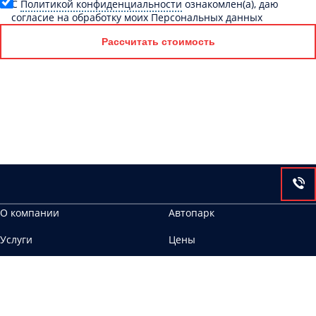
C
Политикой конфиденциальности
ознакомлен(а), даю
согласие на обработку моих Персональных данных
Рассчитать стоимость
О компании
Автопарк
Услуги
Цены
Контакты
163020, г. Архангельск, ул. Маяковского, 14
ООО Аврора ИНН 6658467483